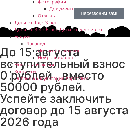
Фотографии
Документы
Перезвоним вам!
Отзывы
Дети от 1 до 3 лет
Дети от 3 до 5 лет Дети от 5 до 7 лет
Услуги
Логопед
До 15 августа
Детский психолог
Нейропсихолог
вступительный взнос
Новости и акции
0 рублей , вместо
Контакты
Онлайн консультация взрослых
50000 рублей.
Успейте заключить
договор до 15 августа
2026 года